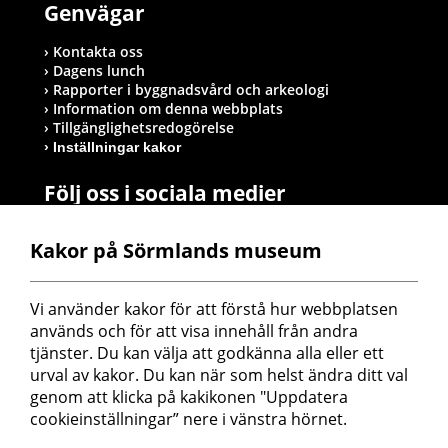
Genvägar
Kontakta oss
Dagens lunch
Rapporter i byggnadsvård och arkeologi
Information om denna webbplats
Tillgänglighetsredogörelse
Inställningar kakor
Följ oss i sociala medier
Kakor på Sörmlands museum
Postadress
Vi använder kakor för att förstå hur webbplatsen 
Sörmlands museum
används och för att visa innehåll från andra 
Box 314
tjänster. Du kan välja att godkänna alla eller ett 
611 26 Nyköping
urval av kakor. Du kan när som helst ändra ditt val 
genom att klicka på kakikonen "Uppdatera 
cookieinställningar” nere i vänstra hörnet.