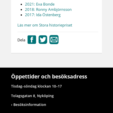
2021: Eva Bonde
2018: Ronny Ambjörnsson
2017: Ida Östenberg
Läs mer om Stora historiepriset
Dela
Öppettider och besöksadress
Tisdag–söndag klockan 10–17
Tolagsgatan 8, Nyköping
Besöksinformation