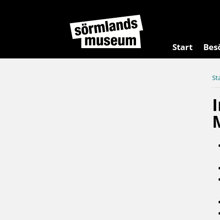
Start
Bes
St