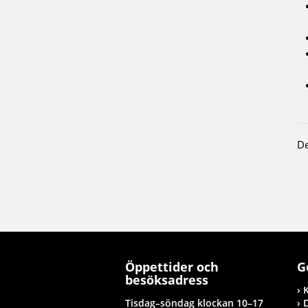
De
Öppettider och
G
besöksadress
Tisdag–söndag klockan 10–17