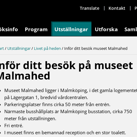
Translate
Kontakt
P
öksinfo
Program
Utställningar
Utforska
Saml
art
/
Utställningar
/
Livet på heden
/
Inför ditt besök museet Malmahed
Inför ditt besök på museet
Malmahed
Museet Malmahed ligger i Malmköping, i det gamla logemente
på Lägergatan 1, bredvid vårdcentralen.
Parkeringsplatser finns cirka 50 meter från entrén.
Närmaste busshållplats är Malmköping busstation, cirka 750
meter från utställningen.
Fri entré.
I museet finns en bemannad reception och en stor toalett.