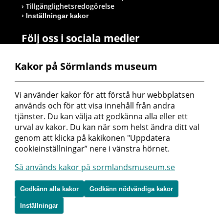
Tillgänglighetsredogörelse
Inställningar kakor
Följ oss i sociala medier
Kakor på Sörmlands museum
Postadress
Vi använder kakor för att förstå hur webbplatsen 
Sörmlands museum
används och för att visa innehåll från andra 
Box 314
tjänster. Du kan välja att godkänna alla eller ett 
611 26 Nyköping
urval av kakor. Du kan när som helst ändra ditt val 
genom att klicka på kakikonen "Uppdatera 
cookieinställningar” nere i vänstra hörnet.
Så används kakor på sormlandsmuseum.se
Godkänn alla kakor
Godkänn nödvändiga kakor
Inställningar