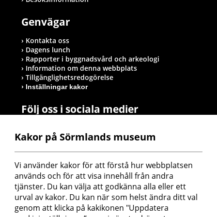
Genvägar
Kontakta oss
Dagens lunch
Rapporter i byggnadsvård och arkeologi
Information om denna webbplats
Tillgänglighetsredogörelse
Inställningar kakor
Följ oss i sociala medier
Kakor på Sörmlands museum
Postadress
Vi använder kakor för att förstå hur webbplatsen 
Sörmlands museum
används och för att visa innehåll från andra 
Box 314
tjänster. Du kan välja att godkänna alla eller ett 
611 26 Nyköping
urval av kakor. Du kan när som helst ändra ditt val 
genom att klicka på kakikonen "Uppdatera 