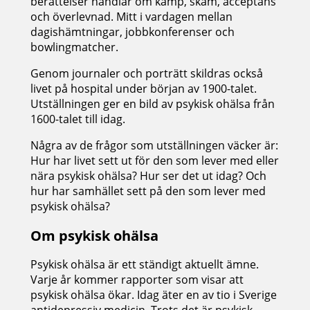
berättelser handlar om kamp, skam, acceptans
och överlevnad. Mitt i vardagen mellan
dagishämtningar, jobbkonferenser och
bowlingmatcher.
Genom journaler och porträtt skildras också
livet på hospital under början av 1900-talet.
Utställningen ger en bild av psykisk ohälsa från
1600-talet till idag.
Några av de frågor som utställningen väcker är:
Hur har livet sett ut för den som lever med eller
nära psykisk ohälsa? Hur ser det ut idag? Och
hur har samhället sett på den som lever med
psykisk ohälsa?
Om psykisk ohälsa
Psykisk ohälsa är ett ständigt aktuellt ämne.
Varje år kommer rapporter som visar att
psykisk ohälsa ökar. Idag äter en av tio i Sverige
antidepressiv medicin. Trots det är psykisk