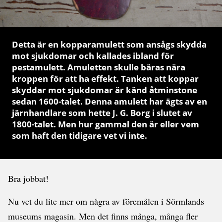
Detta är en kopparamulett
som ansågs skydda
mot sjukdomar och kallades ibland för
pestamulett. Amuletten skulle bäras nära
kroppen för att ha effekt. Tanken att koppar
skyddar mot sjukdomar är känd åtminstone
sedan 1600-talet. Denna amulett har ägts av en
järnhandlare som hette J. G. Borg i slutet av
1800-talet. Men hur gammal den är eller vem
som haft den tidigare vet vi inte.
Bra jobbat!
Nu vet du lite mer om några av föremålen i Sörmlands
museums magasin. Men det finns många, många fler