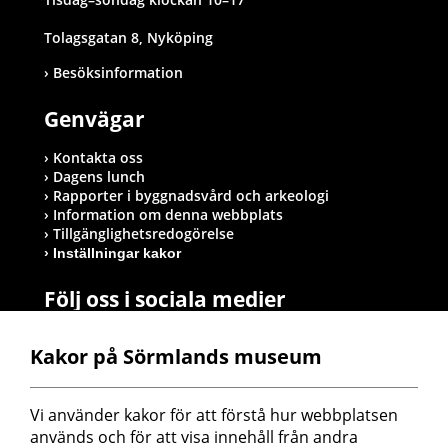
Tolagsgatan 8, Nyköping
Besöksinformation
Genvägar
Kontakta oss
Dagens lunch
Rapporter i byggnadsvård och arkeologi
Information om denna webbplats
Tillgänglighetsredogörelse
Inställningar kakor
Följ oss i sociala medier
Kakor på Sörmlands museum
Postadress
Vi använder kakor för att förstå hur webbplatsen 
Sörmlands museum
används och för att visa innehåll från andra 
Box 314