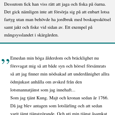
Dessutom fick han viss rätt att jaga och fiska på öarna.
Det gick nämligen inte att försörja sig på att enbart lotsa
fartyg utan man behövde ha jordbruk med boskapsskötsel
samt jakt och fiske vid sidan av. Ett exempel på
mångsysslandet i skärgården.
Emedan min höga ålderdom och bräcklighet nu
försvagat mig så att både syn och hörsel försämrats
så att jag finner min nödsakad att underdånighet allra
ödmjukast anhålla om avsked från den
lotsmannatjänst som jag innehaft...
Som jag tjänt Kung. Majt och kronan sedan år 1766.
Då jag blev antagen som lotslärling och att sedan
varit jämt tjänstgörande. Och uti min tjänst åsamkat