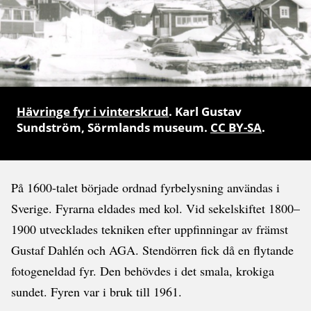
Hävringe fyr i vinterskrud
. Karl Gustav
Sundström, Sörmlands museum.
CC BY-SA
.
På 1600-talet började ordnad fyrbelysning användas i
Sverige. Fyrarna eldades med kol. Vid sekelskiftet 1800–
1900 utvecklades tekniken efter uppfinningar av främst
Gustaf Dahlén och AGA. Stendörren fick då en flytande
fotogeneldad fyr. Den behövdes i det smala, krokiga
sundet. Fyren var i bruk till 1961.