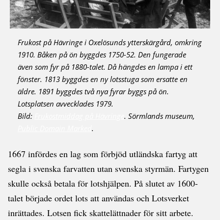
Frukost på Hävringe i Oxelösunds ytterskärgård, omkring
1910. Båken på ön byggdes 1750-52. Den fungerade
även som fyr på 1880-talet. Då hängdes en lampa i ett
fönster. 1813 byggdes en ny lotsstuga som ersatte en
äldre. 1891 byggdes två nya fyrar byggs på ön.
Lotsplatsen avvecklades 1979.
Bild:
Frukostmiddag på Hävringe
. Sörmlands museum,
Public Domain Marked
.
1667 infördes en lag som förbjöd utländska fartyg att
segla i svenska farvatten utan svenska styrmän. Fartygen
skulle också betala för lotshjälpen. På slutet av 1600-
talet började ordet lots att användas och Lotsverket
inrättades. Lotsen fick skattelättnader för sitt arbete.