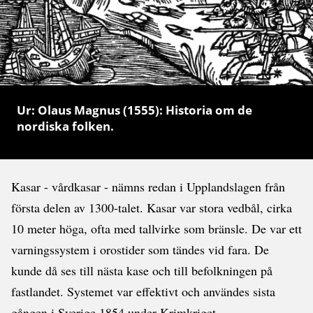
Ur: Olaus Magnus (1555): Historia om de
nordiska folken.
Kasar - vårdkasar - nämns redan i Upplandslagen från
första delen av 1300-talet. Kasar var stora vedbål, cirka
10 meter höga, ofta med tallvirke som bränsle. De var ett
varningssystem i orostider som tändes vid fara. De
kunde då ses till nästa kase och till befolkningen på
fastlandet. Systemet var effektivt och användes sista
gången i Sverige 1854 under Krimkriget.