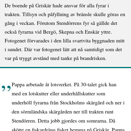
De boende på Griskär hade ansvar för alla fyrar i
trakten. Tillsyn och påfyllning av bränsle skulle göras en
gång i veckan. Förutom Stendörrens fyr så gällde det
också fyrarna vid Bergö, Skepna och Enskär yttre.
Fotogenet förvarades i den lilla svartvita byggnaden mitt
i sundet. Där var fotogenet lätt att nå samtidigt som det
var på tryggt avstånd med tanke på brandrisken.
Pappa arbetade åt lotsverket. På 30-talet gick han
med en lotskutter eller underhållskutter som
underhöll fyrarna från Stockholms skärgård och ner i
den sörmländska skärgården ner till trakten runt
Stendörren. Detta jobb gjordes om somrarna. Då
skötte en fiskardräng fisket hemma på Griskär. Pappa