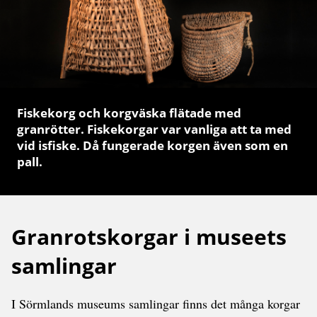
Fiskekorg och korgväska flätade med
granrötter. Fiskekorgar var vanliga att ta med
vid isfiske. Då fungerade korgen även som en
pall.
Granrotskorgar i museets
samlingar
I Sörmlands museums samlingar finns det många korgar