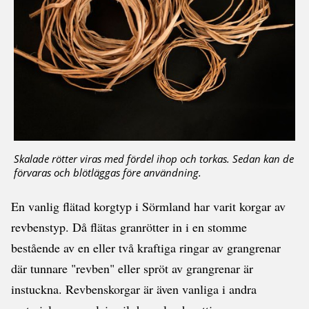
Skalade rötter viras med fördel ihop och torkas. Sedan kan de
förvaras och blötläggas före användning.
En vanlig flätad korgtyp i Sörmland har varit korgar av
revbenstyp. Då flätas granrötter in i en stomme
bestående av en eller två kraftiga ringar av grangrenar
där tunnare "revben" eller spröt av grangrenar är
instuckna. Revbenskorgar är även vanliga i andra