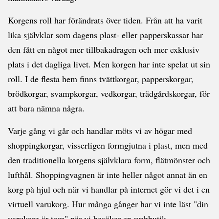
Korgens roll har förändrats över tiden. Från att ha varit
lika självklar som dagens plast- eller papperskassar har
den fått en något mer tillbakadragen och mer exklusiv
plats i det dagliga livet. Men korgen har inte spelat ut sin
roll. I de flesta hem finns tvättkorgar, papperskorgar,
brödkorgar, svampkorgar, vedkorgar, trädgårdskorgar, för
att bara nämna några.
Varje gång vi går och handlar möts vi av högar med
shoppingkorgar, visserligen formgjutna i plast, men med
den traditionella korgens självklara form, flätmönster och
lufthål. Shoppingvagnen är inte heller något annat än en
korg på hjul och när vi handlar på internet gör vi det i en
virtuell varukorg. Hur många gånger har vi inte läst "din
varukorg är tom" när vi besöker en webbutik.