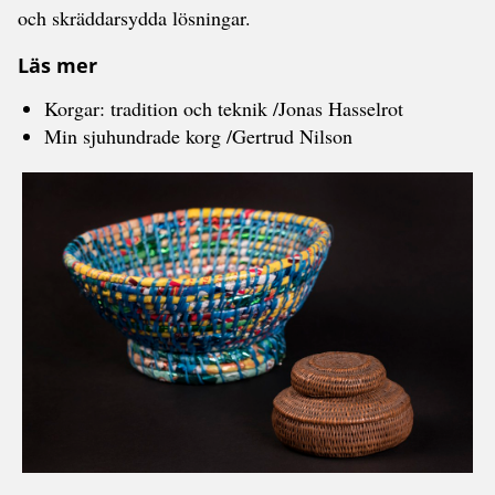
och skräddarsydda lösningar.
Läs mer
Korgar: tradition och teknik /Jonas Hasselrot
Min sjuhundrade korg /Gertrud Nilson