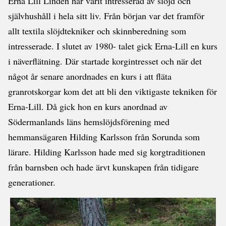
Erna Lill Lindén har varit intresserad av slöjd och
självhushåll i hela sitt liv. Från början var det framför
allt textila slöjdtekniker och skinnberedning som
intresserade. I slutet av 1980- talet gick Erna-Lill en kurs
i näverflätning. Där startade korgintresset och när det
något år senare anordnades en kurs i att fläta
granrotskorgar kom det att bli den viktigaste tekniken för
Erna-Lill. Då gick hon en kurs anordnad av
Södermanlands läns hemslöjdsförening med
hemmansägaren Hilding Karlsson från Sorunda som
lärare. Hilding Karlsson hade med sig korgtraditionen
från barnsben och hade ärvt kunskapen från tidigare
generationer.