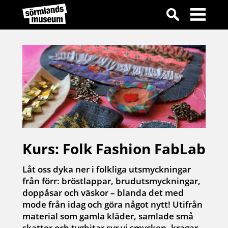
Kurs: Folk Fashion FabLab
Låt oss dyka ner i folkliga utsmyckningar
från förr: bröstlappar, brudutsmyckningar,
doppåsar och väskor – blanda det med
mode från idag och göra något nytt! Utifrån
material som gamla kläder, samlade små
skatter och tygbitar syr vi smycken, kragar,