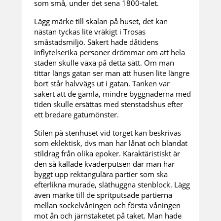
som små, under det sena 1800-talet.
Lägg märke till skalan på huset, det kan
nästan tyckas lite vräkigt i Trosas
småstadsmiljö. Säkert hade dåtidens
inflytelserika personer drömmar om att hela
staden skulle växa på detta sätt. Om man
tittar längs gatan ser man att husen lite längre
bort står halvvägs ut i gatan. Tanken var
säkert att de gamla, mindre byggnaderna med
tiden skulle ersättas med stenstadshus efter
ett bredare gatumönster.
Stilen på stenhuset vid torget kan beskrivas
som eklektisk, dvs man har lånat och blandat
stildrag från olika epoker. Karaktäristiskt är
den så kallade kvaderputsen där man har
byggt upp rektangulära partier som ska
efterlikna murade, släthuggna stenblock. Lägg
även märke till de spritputsade partierna
mellan sockelvåningen och första våningen
mot ån och järnstaketet på taket. Man hade