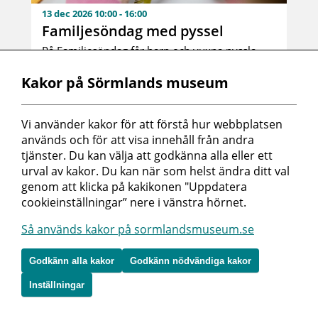
13 dec 2026 10:00 - 16:00
Familjesöndag med pyssel
På Familjesöndag får barn och vuxna pyssla
ihop. Pedagoger finns på...
Kakor på Sörmlands museum
Workshop, Barn och familj
Vi använder kakor för att förstå hur webbplatsen 
används och för att visa innehåll från andra 
tjänster. Du kan välja att godkänna alla eller ett 
urval av kakor. Du kan när som helst ändra ditt val 
genom att klicka på kakikonen "Uppdatera 
cookieinställningar” nere i vänstra hörnet.
Så används kakor på sormlandsmuseum.se
Godkänn alla kakor
Godkänn nödvändiga kakor
27 dec 2026 10:00 - 16:00
Inställningar
Familjesöndag med pyssel
På Familjesöndag får barn och vuxna pyssla