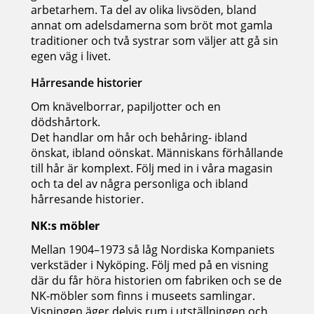
arbetarhem. Ta del av olika livsöden, bland
annat om adelsdamerna som bröt mot gamla
traditioner och två systrar som väljer att gå sin
egen väg i livet.
Hårresande historier
Om knävelborrar, papiljotter och en
dödshårtork.
Det handlar om hår och behåring- ibland
önskat, ibland oönskat. Människans förhållande
till hår är komplext. Följ med in i våra magasin
och ta del av några personliga och ibland
hårresande historier.
NK:s möbler
Mellan 1904–1973 så låg Nordiska Kompaniets
verkstäder i Nyköping. Följ med på en visning
där du får höra historien om fabriken och se de
NK-möbler som finns i museets samlingar.
Visningen äger delvis rum i utställningen och