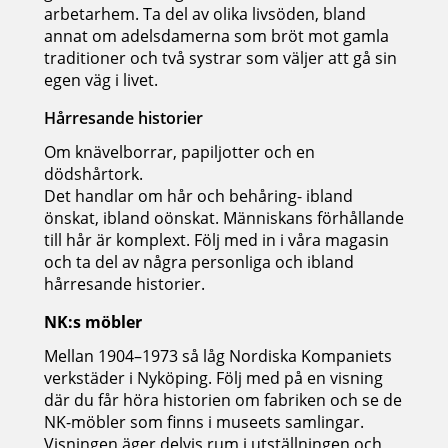
arbetarhem. Ta del av olika livsöden, bland
annat om adelsdamerna som bröt mot gamla
traditioner och två systrar som väljer att gå sin
egen väg i livet.
Hårresande historier
Om knävelborrar, papiljotter och en
dödshårtork.
Det handlar om hår och behåring- ibland
önskat, ibland oönskat. Människans förhållande
till hår är komplext. Följ med in i våra magasin
och ta del av några personliga och ibland
hårresande historier.
NK:s möbler
Mellan 1904–1973 så låg Nordiska Kompaniets
verkstäder i Nyköping. Följ med på en visning
där du får höra historien om fabriken och se de
NK-möbler som finns i museets samlingar.
Visningen äger delvis rum i utställningen och