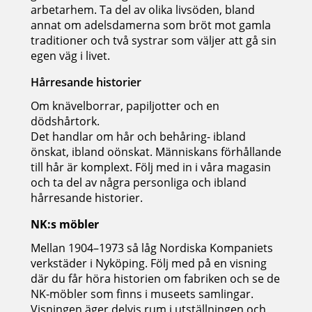
arbetarhem. Ta del av olika livsöden, bland
annat om adelsdamerna som bröt mot gamla
traditioner och två systrar som väljer att gå sin
egen väg i livet.
Hårresande historier
Om knävelborrar, papiljotter och en
dödshårtork.
Det handlar om hår och behåring- ibland
önskat, ibland oönskat. Människans förhållande
till hår är komplext. Följ med in i våra magasin
och ta del av några personliga och ibland
hårresande historier.
NK:s möbler
Mellan 1904–1973 så låg Nordiska Kompaniets
verkstäder i Nyköping. Följ med på en visning
där du får höra historien om fabriken och se de
NK-möbler som finns i museets samlingar.
Visningen äger delvis rum i utställningen och