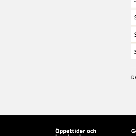
De
Öppettider och
G