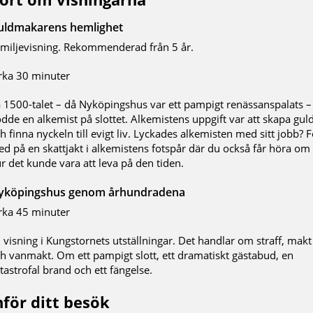
uldmakarens hemlighet
miljevisning. Rekommenderad från 5 år.
rka 30 minuter
 1500-talet – då Nyköpingshus var ett pampigt renässanspalats –
dde en alkemist på slottet. Alkemistens uppgift var att skapa gul
h finna nyckeln till evigt liv. Lyckades alkemisten med sitt jobb? F
d på en skattjakt i alkemistens fotspår där du också får höra om
r det kunde vara att leva på den tiden.
yköpingshus genom århundradena
rka 45 minuter
 visning i Kungstornets utställningar. Det handlar om straff, makt
h vanmakt. Om ett pampigt slott, ett dramatiskt gästabud, en
tastrofal brand och ett fängelse.
nför ditt besök