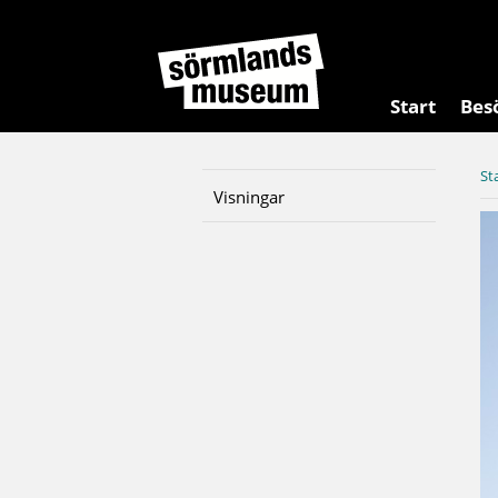
Start
Bes
St
Visningar