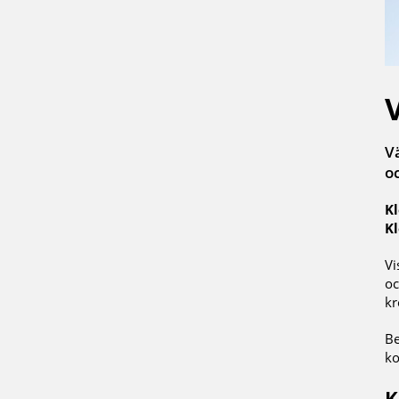
V
oc
Kl
Kl
Vi
oc
kr
Be
ko
K