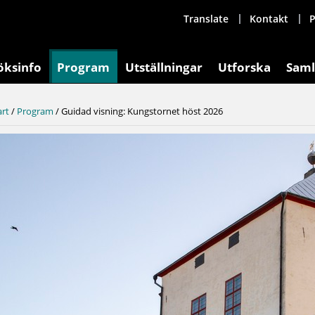
Translate
Kontakt
P
öksinfo
Program
Utställningar
Utforska
Saml
art
/
Program
/
Guidad visning: Kungstornet höst 2026