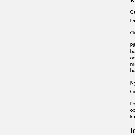
G
Fa
Ci
På
bo
oc
me
hu
N
Ci
En
oc
ka
I