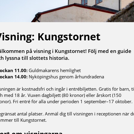
Visning: Kungstornet
älkommen på visning i Kungstornet! Följ med en guide
h lyssna till slottets historia.
ockan 11.00:
Guldmakarens hemlighet
ockan 14.00:
Nyköpingshus genom århundradena
sningen är kostnadsfri och ingår i entrébiljetten. Gratis för barn, ti
h med 18 år. Vuxen dagbiljett (80 kronor) eller årskort (150
onor). Fri entré för alla under perioden 1 september–17 oktober.
gränsat antal platser. Anmäl dig till visningen i receptionen när d
mmer till Kungstornet.
ort om visningarna