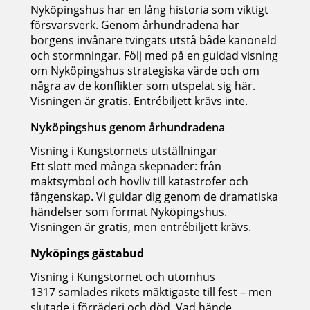
Nyköpingshus har en lång historia som viktigt
försvarsverk. Genom århundradena har
borgens invånare tvingats utstå både kanoneld
och stormningar. Följ med på en guidad visning
om Nyköpingshus strategiska värde och om
några av de konflikter som utspelat sig här.
Visningen är gratis. Entrébiljett krävs inte.
Nyköpingshus genom århundradena
Visning i Kungstornets utställningar
Ett slott med många skepnader: från
maktsymbol och hovliv till katastrofer och
fångenskap. Vi guidar dig genom de dramatiska
händelser som format Nyköpingshus.
Visningen är gratis, men entrébiljett krävs.
Nyköpings gästabud
Visning i Kungstornet och utomhus
1317 samlades rikets mäktigaste till fest – men
slutade i förräderi och död. Vad hände