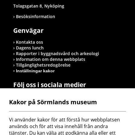
Tolagsgatan 8, Nyköping
Besöksinformation
Genvägar
Kontakta oss
Dagens lunch
Rapporter i byggnadsvård och arkeologi
Information om denna webbplats
Tillgänglighetsredogörelse
Inställningar kakor
Följ oss i sociala medier
Kakor på Sörmlands museum
Postadress
Vi använder kakor för att förstå hur webbplatsen 
Sörmlands museum
används och för att visa innehåll från andra 
Box 314
tjänster. Du kan välja att godkänna alla eller ett 
611 26 Nyköping