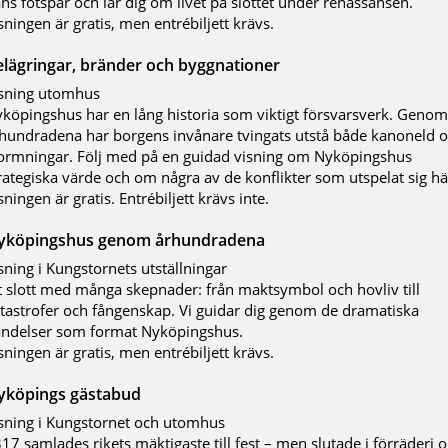
ns fotspår och lär dig om livet på slottet under renässansen.
sningen är gratis, men entrébiljett krävs.
lägringar, bränder och byggnationer
sning utomhus
köpingshus har en lång historia som viktigt försvarsverk. Genom
hundradena har borgens invånare tvingats utstå både kanoneld 
ormningar. Följ med på en guidad visning om Nyköpingshus
rategiska värde och om några av de konflikter som utspelat sig h
sningen är gratis. Entrébiljett krävs inte.
yköpingshus genom århundradena
sning i Kungstornets utställningar
t slott med många skepnader: från maktsymbol och hovliv till
tastrofer och fångenskap. Vi guidar dig genom de dramatiska
ndelser som format Nyköpingshus.
sningen är gratis, men entrébiljett krävs.
yköpings gästabud
sning i Kungstornet och utomhus
17 samlades rikets mäktigaste till fest – men slutade i förräderi 