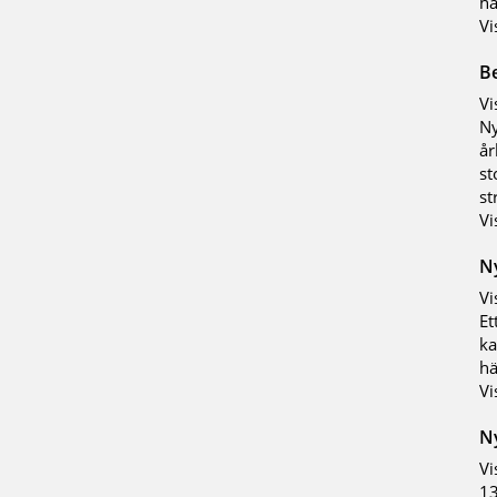
ha
Vi
Be
Vi
Ny
år
st
st
Vi
N
Vi
Et
ka
hä
Vi
N
Vi
13