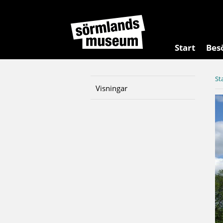
Start
Bes
St
Visningar