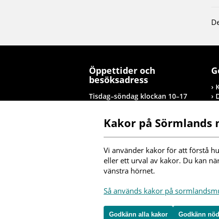
De
Öppettider och
G
besöksadress
Tisdag–söndag klockan 10–17
Tolagsgatan 8, Nyköping
Kakor på Sörmlands
Besöksinformation
T
Vi använder kakor för att förstå hu
I
eller ett urval av kakor. Du kan nä
vänstra hörnet.
F
Så används kakor på sormlands
m
Godkänn alla kakor
Godkänn nöd