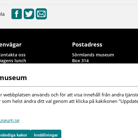
la
envägar
Postadress
Kontakta oss
Sörmlands museum
Dagens lunch
Box 314
Rapporter i byggnadsvård och
611 26 Nyköping
arkeologi
 museum
Information om denna
webbplats
illgänglighetsredogörelse
r webbplatsen används och för att visa innehåll från andra tjänste
nställningar kakor
r som helst ändra ditt val genom att klicka på kakikonen "Uppdater
ölj oss i sociala
museum.se
edier
vändiga kakor
Inställningar