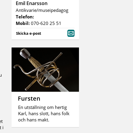
Emil Enarsson
Antikvarie/museipedagog
Telefon:
Mobil:
070-620 25 51
Skicka e-post
u
Fursten
En utställning om hertig
Karl, hans slott, hans folk
och hans makt.
et
 i