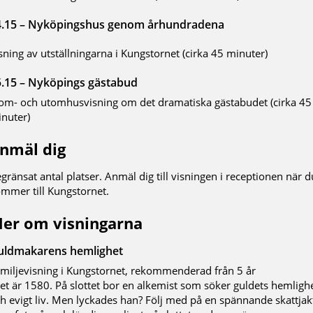
4.15 – Nyköpingshus genom århundradena
sning av utställningarna i Kungstornet (cirka 45 minuter)
5.15 – Nyköpings gästabud
om- och utomhusvisning om det dramatiska gästabudet (cirka 45
nuter)
nmäl dig
gränsat antal platser. Anmäl dig till visningen i receptionen när d
mmer till Kungstornet.
er om visningarna
uldmakarens hemlighet
miljevisning i Kungstornet, rekommenderad från 5 år
et är 1580. På slottet bor en alkemist som söker guldets hemligh
h evigt liv. Men lyckades han? Följ med på en spännande skattjakt