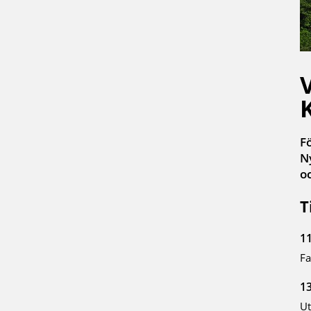
V
F
N
o
T
1
Fa
13
Ut