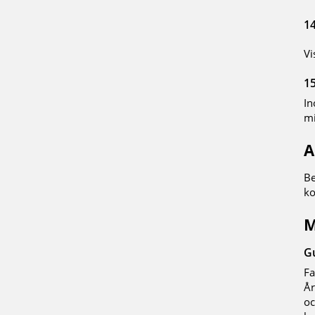
1
Vi
1
In
mi
A
Be
ko
M
G
Fa
År
oc