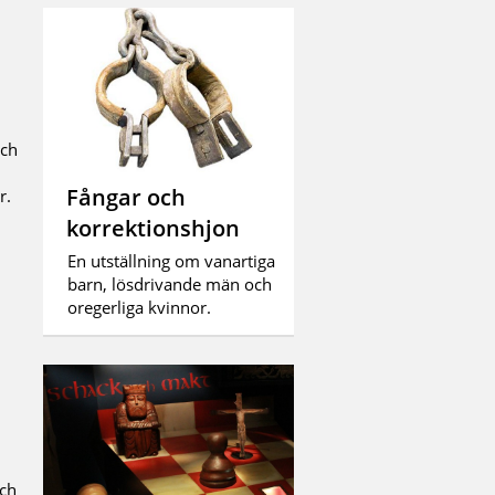
och
Fångar och
är.
korrektionshjon
En utställning om vanartiga
barn, lösdrivande män och
oregerliga kvinnor.
och