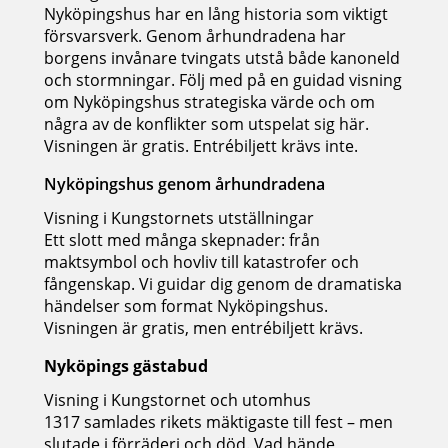
Nyköpingshus har en lång historia som viktigt
försvarsverk. Genom århundradena har
borgens invånare tvingats utstå både kanoneld
och stormningar. Följ med på en guidad visning
om Nyköpingshus strategiska värde och om
några av de konflikter som utspelat sig här.
Visningen är gratis. Entrébiljett krävs inte.
Nyköpingshus genom århundradena
Visning i Kungstornets utställningar
Ett slott med många skepnader: från
maktsymbol och hovliv till katastrofer och
fångenskap. Vi guidar dig genom de dramatiska
händelser som format Nyköpingshus.
Visningen är gratis, men entrébiljett krävs.
Nyköpings gästabud
Visning i Kungstornet och utomhus
1317 samlades rikets mäktigaste till fest – men
slutade i förräderi och död. Vad hände