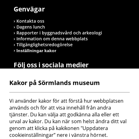
Genvägar
Kontakta oss
Dagens lunch
Rapporter i byggnadsvård och arkeologi
Information om denna webbplats
Tillgänglighetsredogörelse
Inställningar kakor
Följ oss i sociala medier
Kakor på Sörmlands museum
Postadress
Vi använder kakor för att förstå hur webbplatsen 
Sörmlands museum
används och för att visa innehåll från andra 
Box 314
tjänster. Du kan välja att godkänna alla eller ett 
611 26 Nyköping
urval av kakor. Du kan när som helst ändra ditt val 
genom att klicka på kakikonen "Uppdatera 
cookieinställningar” nere i vänstra hörnet.