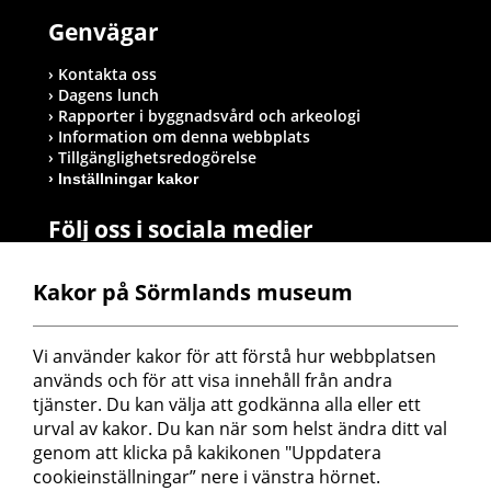
Genvägar
Kontakta oss
Dagens lunch
Rapporter i byggnadsvård och arkeologi
Information om denna webbplats
Tillgänglighetsredogörelse
Inställningar kakor
Följ oss i sociala medier
Kakor på Sörmlands museum
Postadress
Vi använder kakor för att förstå hur webbplatsen 
Sörmlands museum
används och för att visa innehåll från andra 
Box 314
tjänster. Du kan välja att godkänna alla eller ett 
611 26 Nyköping
urval av kakor. Du kan när som helst ändra ditt val 
genom att klicka på kakikonen "Uppdatera 
cookieinställningar” nere i vänstra hörnet.