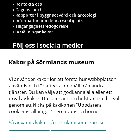
Kontakta oss
Dagens lunch
Rapporter i byggnadsvård och arkeologi
Information om denna webbplats
Tillgänglighetsredogörelse
Inställningar kakor
Följ oss i sociala medier
Kakor på Sörmlands museum
Postadress
Vi använder kakor för att förstå hur webbplatsen 
Sörmlands museum
används och för att visa innehåll från andra 
Box 314
tjänster. Du kan välja att godkänna alla eller ett 
611 26 Nyköping
urval av kakor. Du kan när som helst ändra ditt val 
genom att klicka på kakikonen "Uppdatera 
cookieinställningar” nere i vänstra hörnet.
Så används kakor på sormlandsmuseum.se