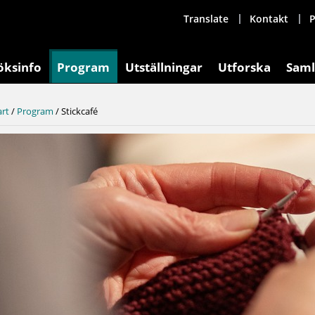
Translate
Kontakt
P
öksinfo
Program
Utställningar
Utforska
Saml
art
/
Program
/
Stickcafé