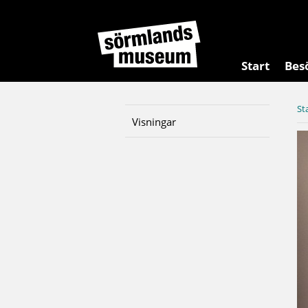
Start
Bes
St
Visningar