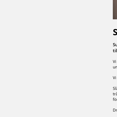
S
t
Vi
um
Vi
Sl
tr
fö
Dr