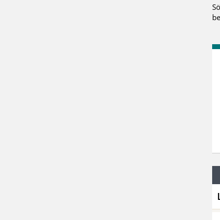
Sö
be