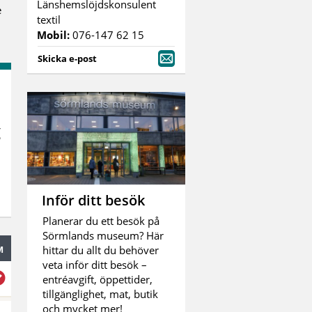
Länshemslöjdskonsulent
e
textil
Mobil:
076-147 62 15
Skicka e-post
g
Inför ditt besök
Planerar du ett besök på
Sörmlands museum? Här
M
hittar du allt du behöver
veta inför ditt besök –
entréavgift, öppettider,
tillgänglighet, mat, butik
och mycket mer!