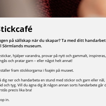
Stickcafé
ugen på sällskap när du skapar? Ta med ditt handarbe
ill Sörmlands museum.
 stickar, hjälper varandra, provar på nytt och gammalt, inspireras,
gås och pratar garn – eller något helt annat!
 ställer fram stickkorgarna i foajén på museet.
å dig ner och handarbeta en stund med stickor och garn eller nål,
åd och tyg. Vill du ägna dig åt någon annan sorts handarbete går 
rstås precis lika bra!
op in.