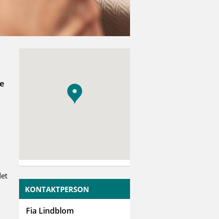
te
det
KONTAKTPERSON
Fia Lindblom