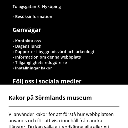
Tolagsgatan 8, Nyköping
Besöksinformation
Genvägar
Kontakta oss
Dagens lunch
Rapporter i byggnadsvård och arkeologi
Information om denna webbplats
Tillgänglighetsredogörelse
Inställningar kakor
Följ oss i sociala medier
Kakor på Sörmlands museum
Postadress
Vi använder kakor för att förstå hur webbplatsen 
Sörmlands museum
används och för att visa innehåll från andra 
Box 314
tjänster. Du kan välja att godkänna alla eller ett 
611 26 Nyköping