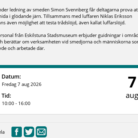
der ledning av smeden Simon Svennberg får deltagarna prova at
ida i glödande järn. Tillsammans med luffaren Niklas Eriksson
nns även möjlighet att testa trådslöjd, även kallat luffarslöjd.
rsonal från Eskilstuna Stadsmuseum erbjuder guidningar i områ
h berättar om verksamheten vid smedjorna och människorna s
vde och arbetade där.
7
Datum:
Fredag 7 aug 2026
au
Tid:
10:00 - 16:00
la