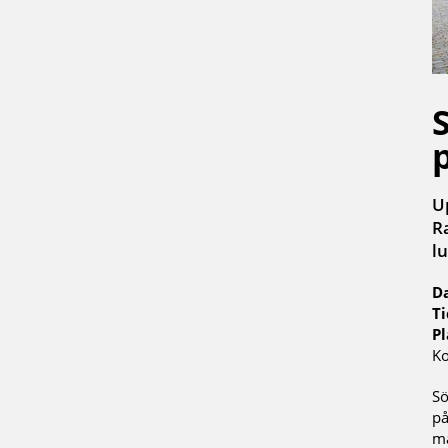
U
R
l
D
Ti
Pl
Ko
Sö
på
mä