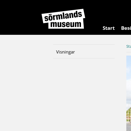
Start
Bes
St
Visningar