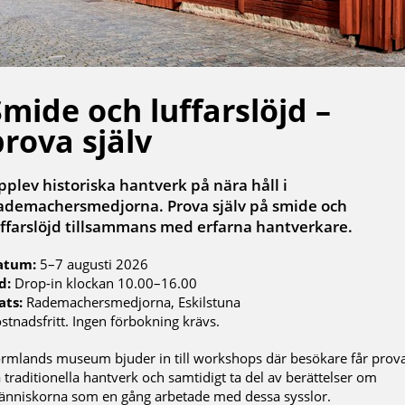
Smide och luffarslöjd –
prova själv
pplev historiska hantverk på nära håll i
ademachersmedjorna. Prova själv på smide och
uffarslöjd tillsammans med erfarna hantverkare.
atum:
5–7 augusti 2026
d:
Drop-in klockan 10.00–16.00
ats:
Rademachersmedjorna, Eskilstuna
stnadsfritt. Ingen förbokning krävs.
rmlands museum bjuder in till workshops där besökare får prov
 traditionella hantverk och samtidigt ta del av berättelser om
nniskorna som en gång arbetade med dessa sysslor.