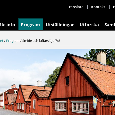
Translate
Kontakt
P
öksinfo
Program
Utställningar
Utforska
Saml
art
/
Program
/
Smide och luffarslöjd 7/8