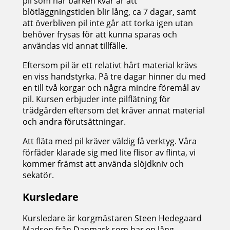
pil som har barken kvar är att
blötläggningstiden blir lång, ca 7 dagar, samt
att överbliven pil inte går att torka igen utan
behöver frysas för att kunna sparas och
användas vid annat tillfälle.
Eftersom pil är ett relativt hårt material krävs
en viss handstyrka. På tre dagar hinner du med
en till två korgar och några mindre föremål av
pil. Kursen erbjuder inte pilflätning för
trädgården eftersom det kräver annat material
och andra förutsättningar.
Att fläta med pil kräver väldig få verktyg. Våra
förfäder klarade sig med lite flisor av flinta, vi
kommer främst att använda slöjdkniv och
sekatör.
Kursledare
Kursledare är korgmästaren Steen Hedegaard
Madsen från Danmark som har en lång