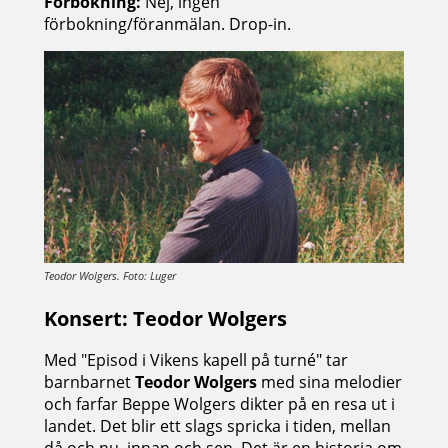
Förbokning:
Nej, ingen
förbokning/föranmälan. Drop-in.
Teodor Wolgers. Foto: Luger
Konsert: Teodor Wolgers
Med "Episod i Vikens kapell på turné" tar
barnbarnet
Teodor Wolgers
med sina melodier
och farfar Beppe Wolgers dikter på en resa ut i
landet. Det blir ett slags spricka i tiden, mellan
då och nu, innan och sen. Det är en historia om