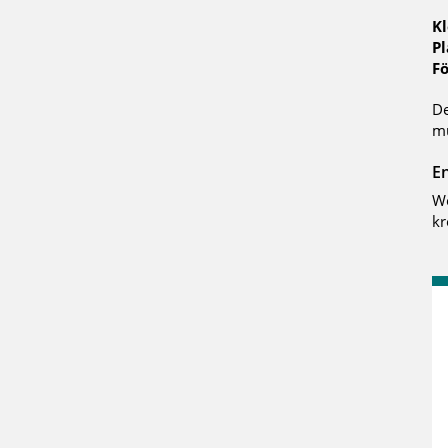
K
Pl
F
De
m
E
Wo
kr