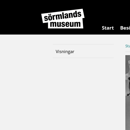
Start
Bes
St
Visningar