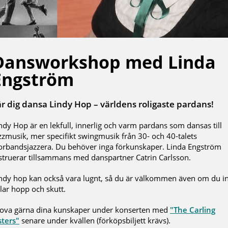
Dansworkshop med Linda
Engström
är dig dansa Lindy Hop – världens roligaste pardans!
ndy Hop är en lekfull, innerlig och varm pardans som dansas till
zzmusik, mer specifikt swingmusik från 30- och 40-talets
orbandsjazzera. Du behöver inga förkunskaper. Linda Engström
struerar tillsammans med danspartner Catrin Carlsson.
ndy hop kan också vara lugnt, så du är välkommen även om du i
llar hopp och skutt.
ova gärna dina kunskaper under konserten med
"The Carling
sters"
senare under kvällen (förköpsbiljett krävs).