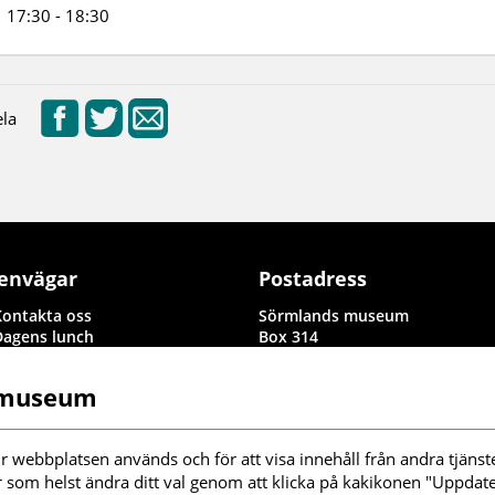
17:30 - 18:30
la
envägar
Postadress
Kontakta oss
Sörmlands museum
Dagens lunch
Box 314
Rapporter i byggnadsvård och
611 26 Nyköping
arkeologi
 museum
Information om denna
webbplats
illgänglighetsredogörelse
r webbplatsen används och för att visa innehåll från andra tjänste
nställningar kakor
r som helst ändra ditt val genom att klicka på kakikonen "Uppdater