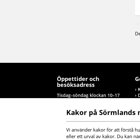
De
Öppettider och
G
besöksadress
Tisdag–söndag klockan 10–17
Tolagsgatan 8, Nyköping
Kakor på Sörmlands
Besöksinformation
T
Vi använder kakor för att förstå hu
I
eller ett urval av kakor. Du kan nä