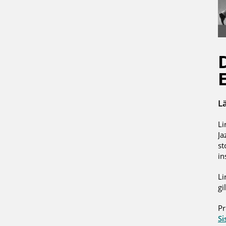
L
Li
Ja
st
in
Li
gi
Pr
Si