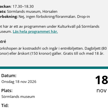
lockan
: 17.30–18.30
ats:
Sörmlands museum, Hörsalen
örbokning:
Nej, ingen förbokning/föranmälan. Drop-in
t här är ett av programmen under Kulturkväll på Sörmlands
useum.
Läs hela programmet här.
ntré
rkshopen är kostnadsfri och ingår i entrébiljetten. Dagbiljett (80
onor) eller årskort (150 kronor) gäller. Gratis till och med 18 år.
1
Datum:
Onsdag 18 nov 2026
nov
Plats:
Sörmlands museum
Tid: